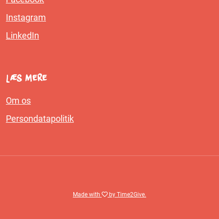
Instagram
LinkedIn
Læs mere
Om os
Persondatapolitik
Made with
by Time2Give.